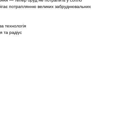
ання — тепер бруд не потрапить у сопло
обігає потраплянню великих забруднювальних
ва технологія
я та радіус