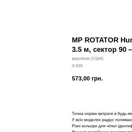
MP ROTATOR Hunt
3.5 м, сектор 90 
виробник (США)
3-035
573,00
грн.
Замовити
Точна норма витрати в будь-як
У всіх моделях радіус полива
Різні кольори для чіткої ідентиф