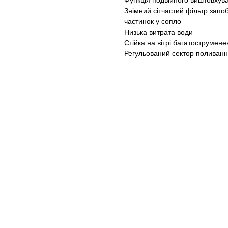
Функція подвійного виштовхув
Знімний сітчастий фільтр зап
частинок у сопло
Низька витрата води
Стійка на вітрі багатострумене
Регульований сектор поливанн