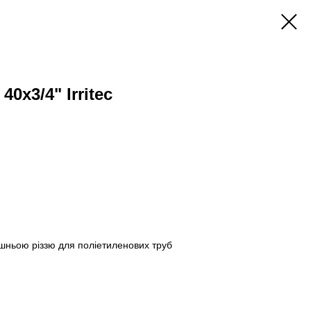
0х3/4" Irritec
ішньою різзю для поліетиленових труб