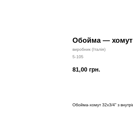
Обойма — хомут 4
виробник (Італія)
5-105
81,00
грн.
Замовити
Обойма-хомут 32х3/4" з внутр