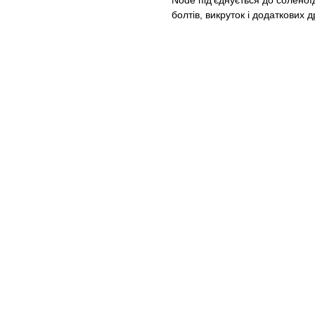
Node під'єднується до соленої
болтів, викруток і додаткових д