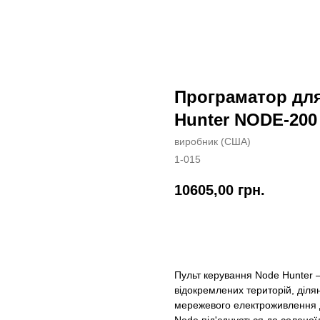
Програматор дл
Hunter NODE-200
виробник (США)
1-015
10605,00
грн.
Замовити
Пульт керування Node Hunter 
відокремлених територій, діл
мережевого електроживлення д