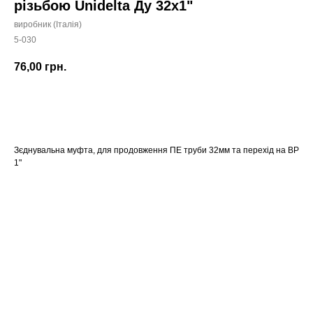
різьбою Unidelta Ду 32x1"
виробник (Італія)
5-030
76,00
грн.
Замовити
Зєднувальна муфта, для продовження ПЕ труби 32мм та перехід на ВР
1"