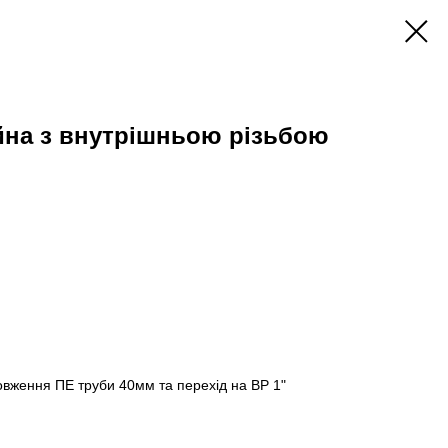
йна з внутрішньою різьбою
вження ПЕ труби 40мм та перехід на ВР 1"