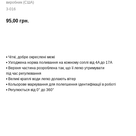
виробник (США)
3-016
95,00
грн.
Замовити
• Чіткі, добре окреслені межі
• Узгоджена норма поливання на кожному соплі від 4A до 17A
• Верхня частина розроблена так, що її легко утримувати
під час регулювання
• Великі краплі води легко долають вітер
• Кольорове маркування для полегшення ідентифікації в роботі
• Регулюється від 0° до 360°