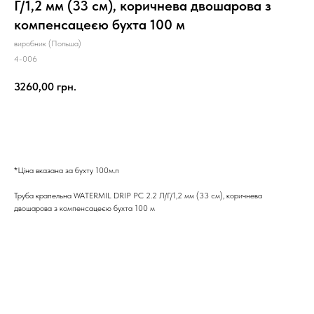
Г/1,2 мм (33 см), коричнева двошарова з
компенсацеєю бухта 100 м
виробник (Польша)
4-006
3260,00
грн.
Замовити
*Ціна вказана за бухту 100м.п
Труба крапельна WATERMIL DRIP PC 2.2 Л/Г/1,2 мм (33 см), коричнева
двошарова з компенсацеєю бухта 100 м